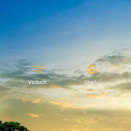
Vzduch
Oheň