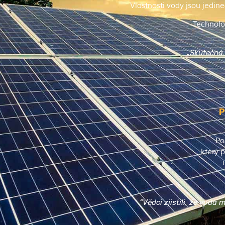
Vlastnosti vody jsou jedin
Technolo
„Skutečná 
P
Po
, který
“Vědci zjistili, že voda