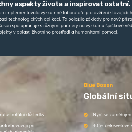
hny aspekty života a inspirovat ostatní.
n implementovala výzkumné laboratoře pro ověření stávajících 
ci technologických aplikací. To položilo základy pro nový příst
oson spolupracuje s různými partnery na výzkumu špičkové vědy 
ekty v oblasti životního prostředí a humanitární pomoci.
Blue Boson
Globální si
tastrofální důsledky.
Nyní se zaměřujeme
potřebovávají při
40 % celosvětové 