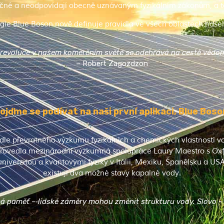
ečné a neodpovídají obecně uznávaným fyzikálním zákonům, a to p
gie Blue Boson nově definuje pravidla ve všech oblastech našeh
revoluce v našem komerčním světě se odehrává na cestě vědo
– Robert Zagozdzon
ojďme se podívat na naši první aplikaci, Blue Boso
dle převratného výzkumu fyzikálních a chemických vlastností v
 provedla mezinárodní výzkumná spolupráce Laury Maestro s Ox
univerzitou a kvantovými fyziky v Itálii, Mexiku, Španělsku a USA
existují dva možné stavy kapalné vody.
 má paměť – lidské záměry mohou změnit strukturu vody. Slovo – 