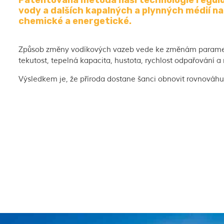
Patentovaná metoda naší technologie regulu
vody a dalších kapalných a plynných médií na 
chemické a energetické.
Způsob změny vodíkových vazeb vede ke změnám parametr
tekutost, tepelná kapacita, hustota, rychlost odpařování a r
Výsledkem je, že příroda dostane šanci obnovit rovnováhu