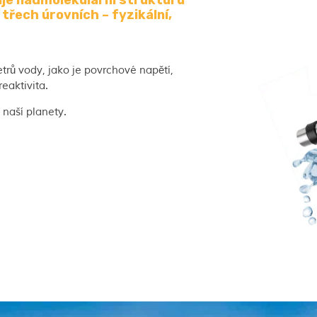
je nadmolekulární strukturu
třech úrovních – fyzikální,
ů vody, jako je povrchové napětí,
eaktivita.
 naší planety.