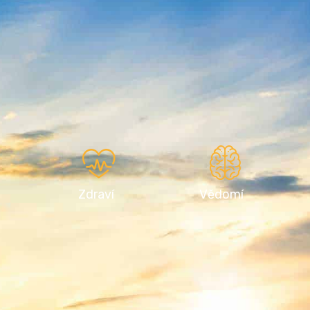
Zdraví
Vědomí