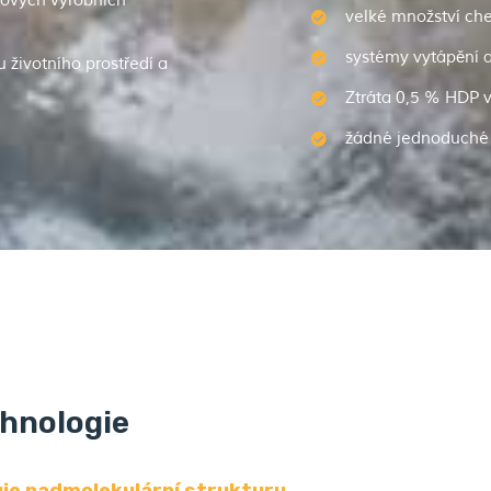
slových výrobních
velké množství che
systémy vytápění a
 životního prostředí a
Ztráta 0,5 % HDP 
žádné jednoduché 
chnologie