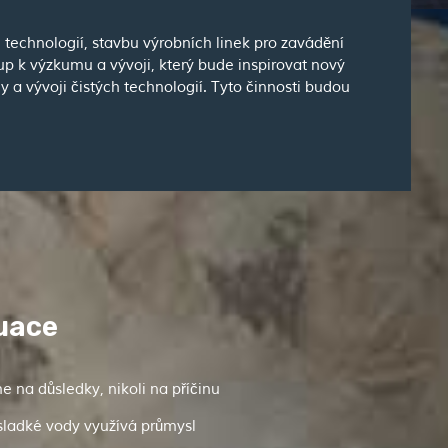
technologií, stavbu výrobních linek pro zavádění
up k výzkumu a vývoji, který bude inspirovat nový
a vývoji čistých technologií. Tyto činnosti budou
tuace
 na důsledky, nikoli na příčinu
sladké vody využívá průmysl