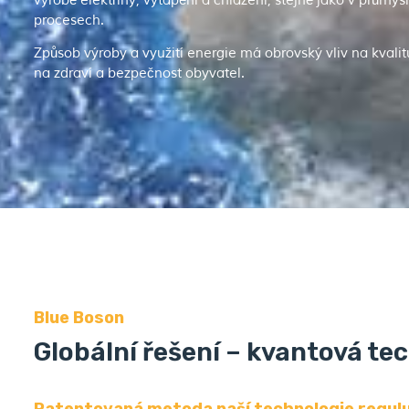
výrobě elektřiny, vytápění a chlazení, stejně jako v průmy
procesech.
Způsob výroby a využití energie má obrovský vliv na kvalitu
na zdraví a bezpečnost obyvatel.
Blue Boson
Globální řešení – kvantová te