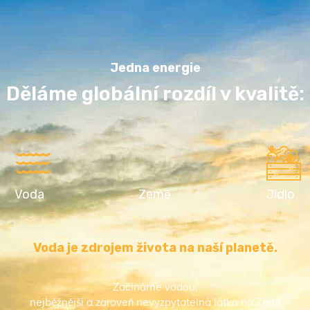
Jedna energie
Děláme globální rozdíl v kvalitě:
Voda
Země
Jídlo
Voda je zdrojem života na naší planetě.
Začínáme vodou:
nejběžnější a zároveň nevyzpytatelná látka na Zemi