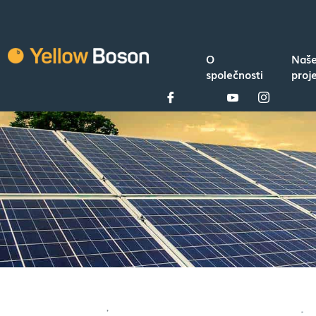
O
Naš
společnosti
proj