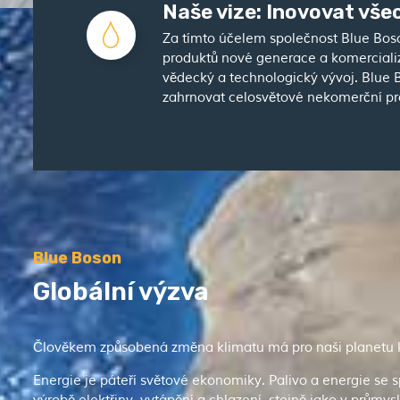
Naše vize: Inovovat všec
Za tímto účelem společnost Blue Boso
produktů nové generace a komercializa
vědecký a technologický vývoj. Blue B
zahrnovat celosvětové nekomerční proj
Blue Boson
Globální výzva
Člověkem způsobená změna klimatu má pro naši planetu ka
Energie je páteří světové ekonomiky. Palivo a energie se s