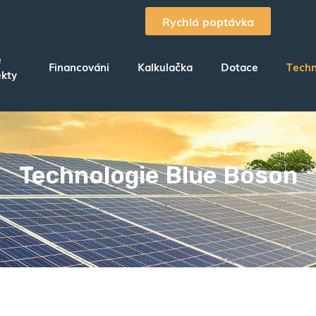
Rychlá poptávka
e
Financováni
Kalkulačka
Dotace
Techn
ekty
Technologie Blue Boson