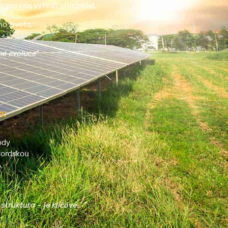
ro nás vytváří příležitost.
o života.
mé evoluce“
n:
ody
fordskou
,
struktura – je klíčové… ”