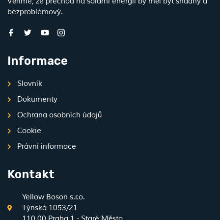
Věříme, že přechod na solární energii by měl být snadný a
bezproblémový.
Informace
Slovník
Dokumenty
Ochrana osobních údajů
Cookie
Právní informace
Kontakt
Yellow Boson s.r.o.
Týnská 1053/21
110 00 Praha 1 - Staré Město