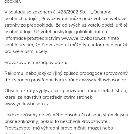
cookie/.
V souladu se zákonem č. 428/2002 Sb. – „Ochrana
osobních údajů“, Provozovatel může používat své webové
stránky za předpokladu, že od svých uživatelů obdrží určité
osobní údaje. Uživatel poskytující jakákoli data a
informace prostřednictvím www.yellowboson.cz tímto
souhlasí s tím, že Provozovatel může tyto informace použít
pro své vlastní účely.
Provozovatel nezodpovídá za:
Reklamu nebo jakýkoli jiný způsob propagace spravovaný
třetí stranou prostřednictvím stránek www.yellowboson.cz ,
Obsah a ztráty vyplývající z používání stránek třetích stran,
které lze navštívit prostřednictvím stránek
www.yellowboson.cz .
Jakékoli zásahy do věcného obsahu či obsahu stránek jsou
přísně zakázány, pokud to neschválí Provozovatel.
Provozovatel má výhradní právo měnit, mazat nebo