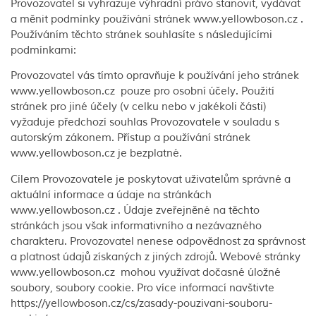
Provozovatel si vyhrazuje výhradní právo stanovit, vydávat
a měnit podmínky používání stránek www.yellowboson.cz .
Používáním těchto stránek souhlasíte s následujícími
podmínkami:
Provozovatel vás tímto opravňuje k používání jeho stránek
www.yellowboson.cz pouze pro osobní účely. Použití
stránek pro jiné účely (v celku nebo v jakékoli části)
vyžaduje předchozí souhlas Provozovatele v souladu s
autorským zákonem. Přístup a používání stránek
www.yellowboson.cz je bezplatné.
Cílem Provozovatele je poskytovat uživatelům správné a
aktuální informace a údaje na stránkách
www.yellowboson.cz . Údaje zveřejněné na těchto
stránkách jsou však informativního a nezávazného
charakteru. Provozovatel nenese odpovědnost za správnost
a platnost údajů získaných z jiných zdrojů. Webové stránky
www.yellowboson.cz mohou využívat dočasné úložné
soubory, soubory cookie. Pro více informací navštivte
https://yellowboson.cz/cs/zasady-pouzivani-souboru-