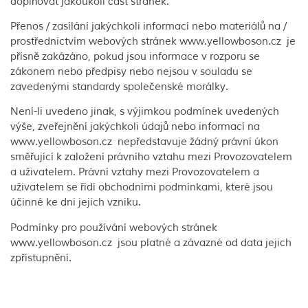
doplňovat jakoukoli část stránek.
Přenos / zasílání jakýchkoli informací nebo materiálů na /
prostřednictvím webových stránek www.yellowboson.cz je
přísně zakázáno, pokud jsou informace v rozporu se
zákonem nebo předpisy nebo nejsou v souladu se
zavedenými standardy společenské morálky.
Není-li uvedeno jinak, s výjimkou podmínek uvedených
výše, zveřejnění jakýchkoli údajů nebo informací na
www.yellowboson.cz nepředstavuje žádný právní úkon
směřující k založení právního vztahu mezi Provozovatelem
a uživatelem. Právní vztahy mezi Provozovatelem a
uživatelem se řídí obchodními podmínkami, které jsou
účinné ke dni jejich vzniku.
Podmínky pro používání webových stránek
www.yellowboson.cz jsou platné a závazné od data jejich
zpřístupnění.